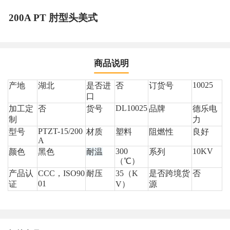
200A PT 肘型头美式
商品说明
10025
产地
湖北
是否进
否
订货号
口
DL10025
加工定
否
货号
品牌
德乐电
制
力
PTZT-15/200
型号
材质
塑料
阻燃性
良好
A
300
10KV
颜色
黑色
耐温
系列
（℃）
产品认
CCC
，ISO90
耐压
35（K
是否跨境货
否
01
证
V）
源