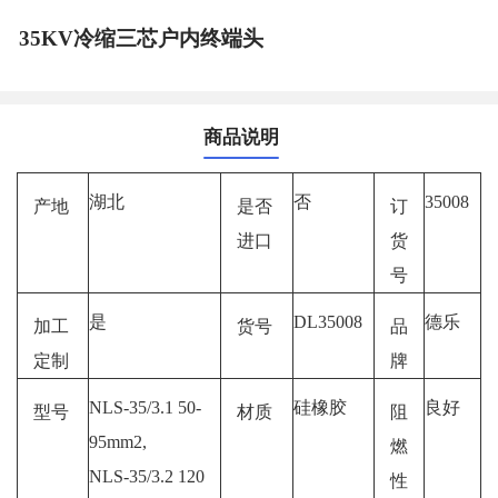
35KV冷缩三芯户内终端头
商品说明
湖北
否
35008
产地
是否
订
进口
货
号
是
DL35008
德乐
加工
货号
品
定制
牌
NLS-35/3.1 50-
硅橡胶
良好
型号
材质
阻
95mm2,
燃
NLS-35/3.2 120
性