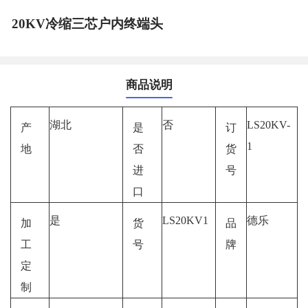
20KV冷缩三芯户内终端头
商品说明
湖北
否
LS20KV-
产
是
订
1
地
否
货
进
号
口
是
LS20KV1
德乐
加
货
品
工
号
牌
定
制