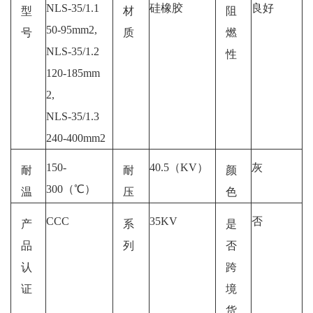
NLS-35/1.1
硅橡胶
良好
型
材
阻
50-95mm2,
号
质
燃
NLS-35/1.2
性
120-185mm
2,
NLS-35/1.3
240-400mm2
150-
40.5（KV）
灰
耐
耐
颜
300（℃）
温
压
色
CCC
35KV
否
产
系
是
品
列
否
认
跨
证
境
货