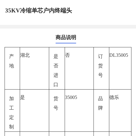
35KV冷缩单芯户内终端头
商品说明
湖北
否
DL35005
产
是
订
地
否
货
进
号
口
是
35005
德乐
加
货
品
工
号
牌
定
制