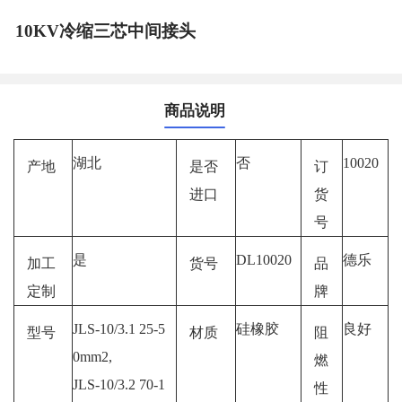
10KV冷缩三芯中间接头
商品说明
湖北
否
10020
产地
是否
订
进口
货
号
是
DL10020
德乐
加工
货号
品
定制
牌
JLS-10/3.1 25-5
硅橡胶
良好
型号
材质
阻
0mm2,
燃
JLS-10/3.2 70-1
性