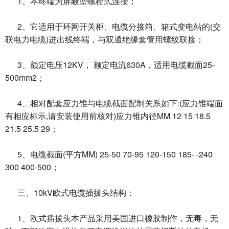
1、本终端为屏蔽型螺栓式连接；
2、它适用于环网开关柜、电缆分接箱、箱式变电站的(交
联电力电缆)进出线终端，与双通绝缘套管用螺纹联接；
3、额定电压12KV， 额定电流630A，适用电缆截面25-
500mm2；
4、相对配套应力锥与电缆截面配制关系如下:(应力锥端面
有相应标示,请安装使用前核对)应力锥内径MM 12 15 18.5
21.5 25.5 29；
5、电缆截面(平方MM) 25-50 70-95 120-150 185- -240
300 400-500；
三、10kV欧式电缆插拔头结构：
1、欧式插拔头本产品采用美国进口橡胶制作，无毒，无