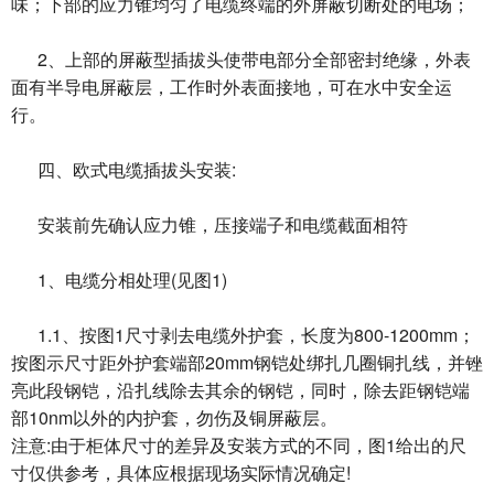
味；下部的应力锥均匀了电缆终端的外屏蔽切断处的电场；
2、上部的屏蔽型插拔头使带电部分全部密封绝缘，外表
面有半导电屏蔽层，工作时外表面接地，可在水中安全运
行。
四、欧式电缆插拔头安装:
安装前先确认应力锥，压接端子和电缆截面相符
1、电缆分相处理(见图1)
1.1、按图1尺寸剥去电缆外护套，长度为800-1200mm；
按图示尺寸距外护套端部20mm钢铠处绑扎几圈铜扎线，并锉
亮此段钢铠，沿扎线除去其余的钢铠，同时，除去距钢铠端
部10nm以外的内护套，勿伤及铜屏蔽层。
注意:由于柜体尺寸的差异及安装方式的不同，图1给出的尺
寸仅供参考，具体应根据现场实际情况确定!