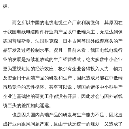
握。
而之所以中国的电线电缆生产厂家利润微薄，其原因在
于我国电线电缆附件行业内产品以中低端为主，无法达到像
德国普瑞斯曼、法国耐克森、日本古河等国外线缆寡头的产
品研发及过程控制水平。况且，目前来看，我国电线电缆行
业的发展是持续粗放式的生产经营模式，绝大多数中小企业
更为重视短期的经济效应，极少有企业舍得投入人力、物力
及资金用于高端产品的研发和生产，因此造成只能在中低端
市场竞争的恶性循环。甚至可以说，我国的诸多中小型生产
企业连基础性的研究工作都没有开展，因此才会与国外诸线
缆巨头的差距如此遥远。
也是因为国内高端产品的研发与生产能力不足，因此造
成行业内跟风问题严重，且由于缺乏统一的规划，又造成了