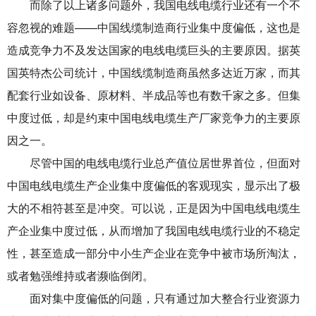
而除了以上诸多问题外，我国电线电缆行业还有一个不
容忽视的难题——中国线缆制造商行业集中度偏低，这也是
造成竞争力不及发达国家的电线电缆巨头的主要原因。据英
国英特杰公司统计，中国线缆制造商虽然多达近万家，而其
配套行业如设备、原材料、半成品等也有数千家之多。但集
中度过低，却是约束中国电线电缆生产厂家竞争力的主要原
因之一。
尽管中国的电线电缆行业总产值位居世界首位，但面对
中国电线电缆生产企业集中度偏低的客观现实，显示出了极
大的不相符甚至是冲突。可以说，正是因为中国电线电缆生
产企业集中度过低，从而增加了我国电线电缆行业的不稳定
性，甚至造成一部分中小生产企业在竞争中被市场所淘汰，
或者勉强维持或者濒临倒闭。
面对集中度偏低的问题，只有通过加大整合行业资源力