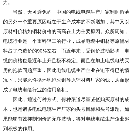
力。
当然，无可避免的，中国的电线电缆生产厂家利润微薄
的另外一个重要原因就在于生产成本的不断增加，其中又以
原材料价格如铜材价格的高高在上为主要原因。众所周知，
电缆行业是一个重料轻工的行业，成品电缆中铜材等原辅材
料占了总造价的90%左右。而近年来，受铜价波动影响，电
缆的价格也是逐年上升且极不稳定。而且在加上电线电线买
房的拖款问题严重，因此电线电缆生产企业在迫不得已的情
况下，只能恶性循环地拖欠铜等原辅材料厂家的钱，从而形
成了电线电缆行业的信用危机。
因此，通过何种方式、何种渠道尽量减低购买原材的成
本，也是诸多电线电缆生产厂家的头号目标和头号难题。如
果能够有效抑制铜价的无序波动，将对电线电缆生产企业起
到积极的作用。